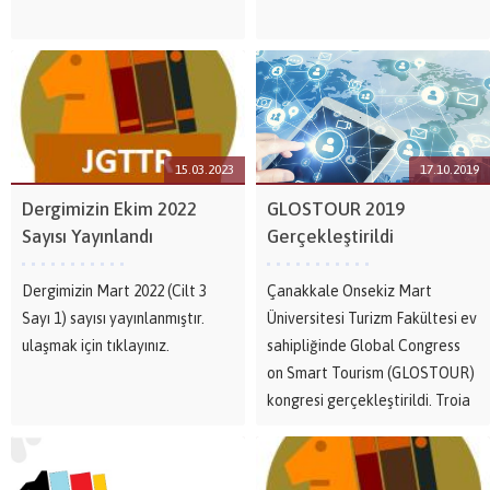
15.03.2023
17.10.2019
Dergimizin Ekim 2022
GLOSTOUR 2019
Sayısı Yayınlandı
Gerçekleştirildi
Dergimizin Mart 2022 (Cilt 3
Çanakkale Onsekiz Mart
Sayı 1) sayısı yayınlanmıştır.
Üniversitesi Turizm Fakültesi ev
ulaşmak için tıklayınız.
sahipliğinde Global Congress
on Smart Tourism (GLOSTOUR)
kongresi gerçekleştirildi. Troia
Kültür Merkezi’nde
gerçekleşen kongrenin açılışına
Rektör Yardımcısı Prof. Dr. Suat