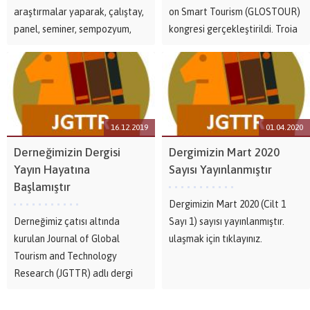
araştırmalar yaparak, çalıştay,
on Smart Tourism (GLOSTOUR)
panel, seminer, sempozyum,
kongresi gerçekleştirildi. Troia
kongre, konferans vb. bilimsel
Kültür Merkezi’nde
organizasyonlar düzenlemek,
gerçekleşen kongrenin açılışına
Turizm biliminin yurt içi ve yurt
Rektör Yardımcısı Prof. Dr. Suat
dışında gelişmesine, bilimsel
Uğur, Kongre Düzenleme Kurulu
çalışmaların ve araştırmaların
Başkanı ve Turizm Fakültesi...
16.12.2019
01.04.2020
özendirilmesine,...
Derneğimizin Dergisi
Dergimizin Mart 2020
Yayın Hayatına
Sayısı Yayınlanmıştır
Başlamıştır
Dergimizin Mart 2020 (Cilt 1
Derneğimiz çatısı altında
Sayı 1) sayısı yayınlanmıştır.
kurulan Journal of Global
ulaşmak için tıklayınız.
Tourism and Technology
Research (JGTTR) adlı dergi
yayın hayatına başlamıştır.
Dergimiz yılda iki kez Mart ve