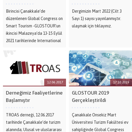
Birincisi Çanakkale’de
Dergimizin Mart 2022 (Cilt 3
düzenlenen Global Congress on
Sayı 1) sayısı yayınlanmıştır.
Smart Tourism -GLOSTOUR’un
ulaşmak için tıklayınız.
ikincisi Malazeya’da 13-15 Eylül
2021 tarihlerinde International
Joint Conference on
Hospitality and Tourism 2021
(IJCHT-21) ortak organizasyonu
altında online olarak
gerçekleştirilmiştir.
12.06.2017
17.10.2019
Derneğimizin ortak olduğu,
“Beyond Smart...
Derneğimiz Faaliyetlerine
GLOSTOUR 2019
Başlamıştır
Gerçekleştirildi
TROAS derneği, 12.06.2017
Çanakkale Onsekiz Mart
tarihinde Çanakkale’de turizm
Üniversitesi Turizm Fakültesi ev
alanında; Ulusal ve uluslararası
sahipliğinde Global Congress